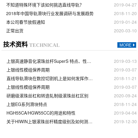
不知道特殊环境下该如何挑选直线导轨？
2019-04-27
2018年中国导轨滑块行业发展调研与发展趋势
2018-11-20
本公司春节放假通知
2019-01-24
正常出货
2020-03-10
技术资料
MORE
TECHNICAL
上银高速静音化滚珠丝杆SuperS 特点、性能和用途
2019-03-13
上银线性模组保养周期
2019-03-07
直线导轨滑块在数控切割机上是如何发挥作用的？
2018-11-21
上银线性模组保养周期
2019-03-07
研磨级滚珠丝杠和转造轧制级滚珠丝杠区别
2020-09-24
上银EG系列滑块特点
2018-11-24
HGH55CA/HGW55CC的用途和特性
2019-04-04
关于HIWIN上银滚珠丝杆精度级别及如何测量精度
2019-12-30